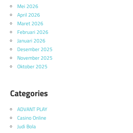
Mei 2026
April 2026
Maret 2026
Februari 2026
Januari 2026
Desember 2025
November 2025
Oktober 2025
Categories
ADVANT PLAY
Casino Online
Judi Bola