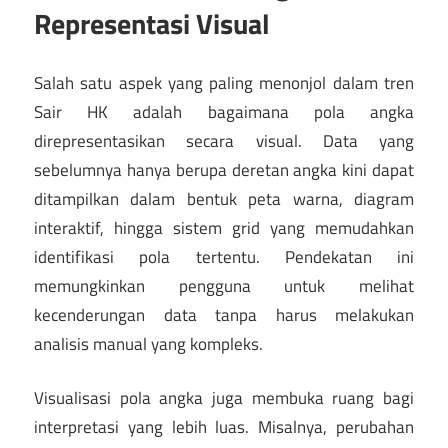
Representasi Visual
Salah satu aspek yang paling menonjol dalam tren
Sair HK adalah bagaimana pola angka
direpresentasikan secara visual. Data yang
sebelumnya hanya berupa deretan angka kini dapat
ditampilkan dalam bentuk peta warna, diagram
interaktif, hingga sistem grid yang memudahkan
identifikasi pola tertentu. Pendekatan ini
memungkinkan pengguna untuk melihat
kecenderungan data tanpa harus melakukan
analisis manual yang kompleks.
Visualisasi pola angka juga membuka ruang bagi
interpretasi yang lebih luas. Misalnya, perubahan