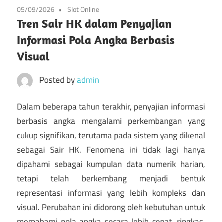
05/09/2026
Slot Online
Tren Sair HK dalam Penyajian
Informasi Pola Angka Berbasis
Visual
Posted by
admin
Dalam beberapa tahun terakhir, penyajian informasi
berbasis angka mengalami perkembangan yang
cukup signifikan, terutama pada sistem yang dikenal
sebagai Sair HK. Fenomena ini tidak lagi hanya
dipahami sebagai kumpulan data numerik harian,
tetapi telah berkembang menjadi bentuk
representasi informasi yang lebih kompleks dan
visual. Perubahan ini didorong oleh kebutuhan untuk
memahami pola angka secara lebih cepat, ringkas,