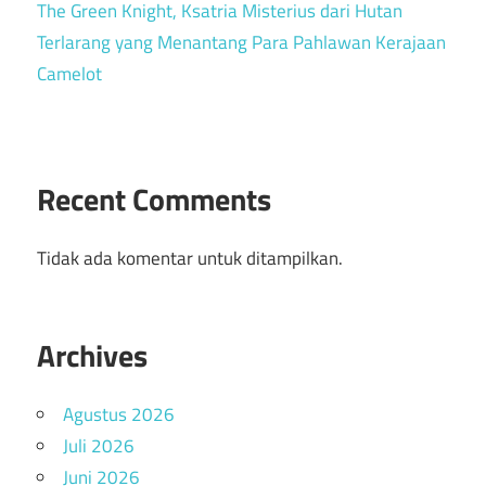
The Green Knight, Ksatria Misterius dari Hutan
Terlarang yang Menantang Para Pahlawan Kerajaan
Camelot
Recent Comments
Tidak ada komentar untuk ditampilkan.
Archives
Agustus 2026
Juli 2026
Juni 2026