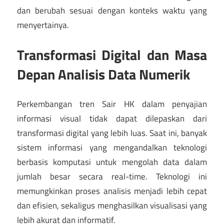
dan berubah sesuai dengan konteks waktu yang
menyertainya.
Transformasi Digital dan Masa
Depan Analisis Data Numerik
Perkembangan tren Sair HK dalam penyajian
informasi visual tidak dapat dilepaskan dari
transformasi digital yang lebih luas. Saat ini, banyak
sistem informasi yang mengandalkan teknologi
berbasis komputasi untuk mengolah data dalam
jumlah besar secara real-time. Teknologi ini
memungkinkan proses analisis menjadi lebih cepat
dan efisien, sekaligus menghasilkan visualisasi yang
lebih akurat dan informatif.