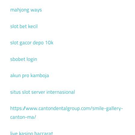
mahjong ways
slot bet kecil
slot gacor depo 10k
sbobet login
akun pro kamboja
situs slot server internasional
https://www.cantondentalgroup.com/smile-gallery-
canton-ma/
live kasino baccarat