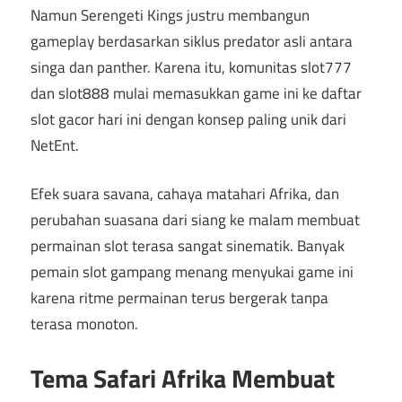
Namun Serengeti Kings justru membangun
gameplay berdasarkan siklus predator asli antara
singa dan panther. Karena itu, komunitas slot777
dan slot888 mulai memasukkan game ini ke daftar
slot gacor hari ini dengan konsep paling unik dari
NetEnt.
Efek suara savana, cahaya matahari Afrika, dan
perubahan suasana dari siang ke malam membuat
permainan slot terasa sangat sinematik. Banyak
pemain slot gampang menang menyukai game ini
karena ritme permainan terus bergerak tanpa
terasa monoton.
Tema Safari Afrika Membuat