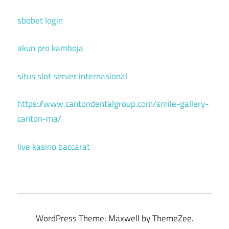
sbobet login
akun pro kamboja
situs slot server internasional
https://www.cantondentalgroup.com/smile-gallery-
canton-ma/
live kasino baccarat
WordPress Theme: Maxwell by ThemeZee.