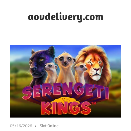
Skip
to
aovdelivery.com
content
Jackpot
Nggak
Main-
Main:
Slot
Online
Ini
Lagi
Gila-
Gilaan
Bagi
Cuan!
05/16/2026
Slot Online