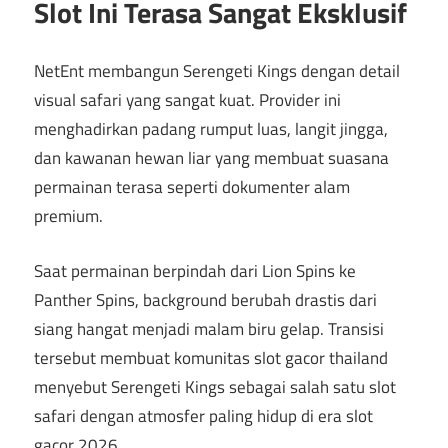
Slot Ini Terasa Sangat Eksklusif
NetEnt membangun Serengeti Kings dengan detail
visual safari yang sangat kuat. Provider ini
menghadirkan padang rumput luas, langit jingga,
dan kawanan hewan liar yang membuat suasana
permainan terasa seperti dokumenter alam
premium.
Saat permainan berpindah dari Lion Spins ke
Panther Spins, background berubah drastis dari
siang hangat menjadi malam biru gelap. Transisi
tersebut membuat komunitas slot gacor thailand
menyebut Serengeti Kings sebagai salah satu slot
safari dengan atmosfer paling hidup di era slot
gacor 2026.