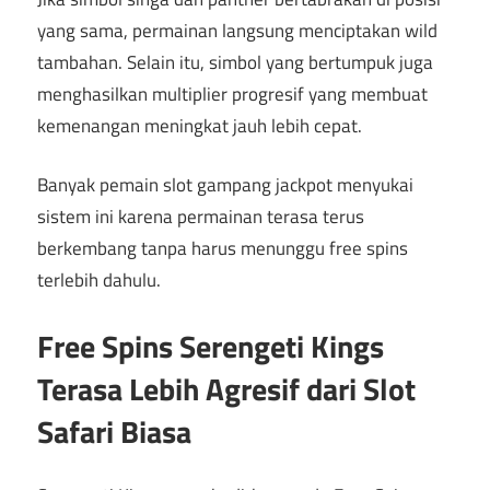
yang sama, permainan langsung menciptakan wild
tambahan. Selain itu, simbol yang bertumpuk juga
menghasilkan multiplier progresif yang membuat
kemenangan meningkat jauh lebih cepat.
Banyak pemain slot gampang jackpot menyukai
sistem ini karena permainan terasa terus
berkembang tanpa harus menunggu free spins
terlebih dahulu.
Free Spins Serengeti Kings
Terasa Lebih Agresif dari Slot
Safari Biasa