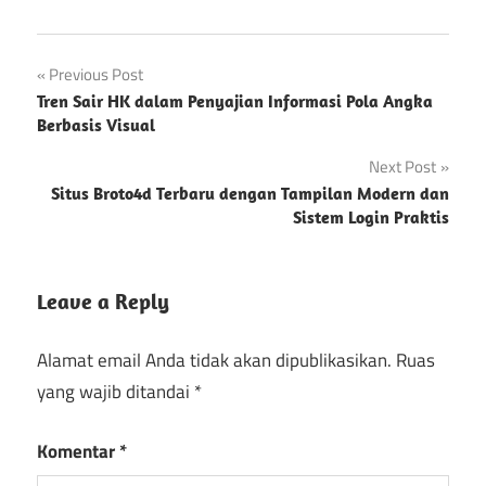
Navigasi
Previous Post
Tren Sair HK dalam Penyajian Informasi Pola Angka
pos
Berbasis Visual
Next Post
Situs Broto4d Terbaru dengan Tampilan Modern dan
Sistem Login Praktis
Leave a Reply
Alamat email Anda tidak akan dipublikasikan.
Ruas
yang wajib ditandai
*
Komentar
*