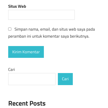
Situs Web
Simpan nama, email, dan situs web saya pada
peramban ini untuk komentar saya berikutnya.
Cari
Cari
Recent Posts