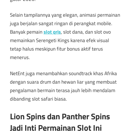
Selain tampilannya yang elegan, animasi permainan
juga berjalan sangat ringan di perangkat mobile.
Banyak pemain
slot qris
, slot dana, dan slot ovo
memainkan Serengeti Kings karena efek visual
tetap halus meskipun fitur bonus aktif terus
menerus.
NetEnt juga menambahkan soundtrack khas Afrika
dengan suara drum dan hewan liar yang membuat
pengalaman bermain terasa jauh lebih mendalam
dibanding slot safari biasa.
Lion Spins dan Panther Spins
Jadi Inti Permainan Slot Ini