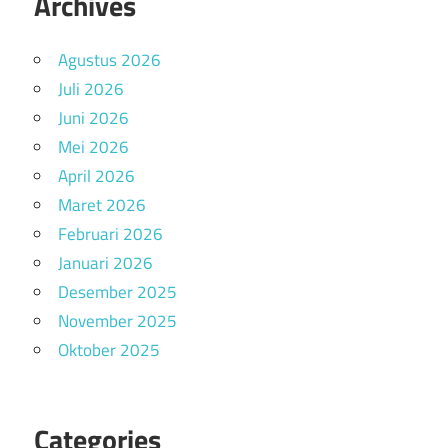
Archives
Agustus 2026
Juli 2026
Juni 2026
Mei 2026
April 2026
Maret 2026
Februari 2026
Januari 2026
Desember 2025
November 2025
Oktober 2025
Categories