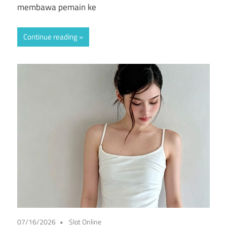
membawa pemain ke
Continue reading
07/16/2026
Slot Online