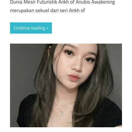
Dunia Mesir Futuristik Ankh of Anubis Awakening
merupakan sekuel dari seri Ankh of
Continue reading