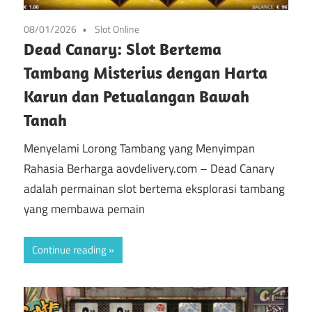
08/01/2026
Slot Online
Dead Canary: Slot Bertema
Tambang Misterius dengan Harta
Karun dan Petualangan Bawah
Tanah
Menyelami Lorong Tambang yang Menyimpan
Rahasia Berharga aovdelivery.com – Dead Canary
adalah permainan slot bertema eksplorasi tambang
yang membawa pemain
Continue reading