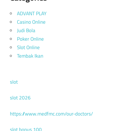
ADVANT PLAY
Casino Online
Judi Bola
Poker Online
Slot Online
Tembak Ikan
slot
slot 2026
https://www.medfmc.com/our-doctors/
slot bonus 100