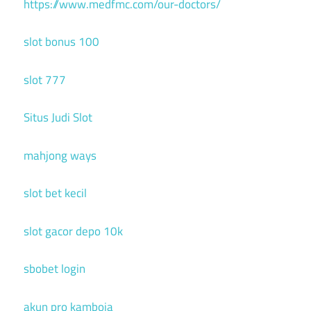
https://www.medfmc.com/our-doctors/
slot bonus 100
slot 777
Situs Judi Slot
mahjong ways
slot bet kecil
slot gacor depo 10k
sbobet login
akun pro kamboja