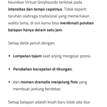
Keunikan Virtual Greyhounds terletak pada
intensitas dan tempo cepatnya
. Tidak seperti
taruhan olahraga tradisional yang memerlukan
waktu lama, di sini kamu bisa
menikmati puluhan
balapan hanya dalam satu jam
.
Setiap detik penuh dengan:
Lompatan tajam
saat anjing mengejar posisi,
Perubahan kecepatan di tikungan
,
dan
momen dramatis menjelang finis
yang
membuat jantung berdebar.
Setiap balapan adalah kisah baru tidak ada dua