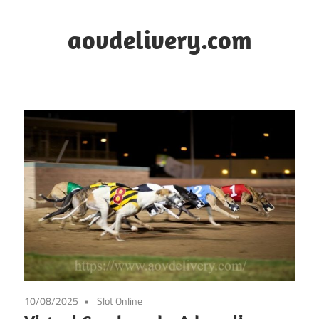
Skip
to
aovdelivery.com
content
Jackpot
Nggak
Main-
Main:
Slot
Online
Ini
Lagi
Gila-
Gilaan
Bagi
Cuan!
10/08/2025
Slot Online