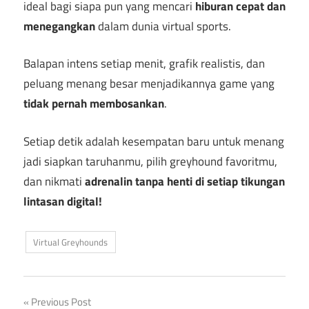
ideal bagi siapa pun yang mencari
hiburan cepat dan
menegangkan
dalam dunia virtual sports.
Balapan intens setiap menit, grafik realistis, dan
peluang menang besar menjadikannya game yang
tidak pernah membosankan
.
Setiap detik adalah kesempatan baru untuk menang
jadi siapkan taruhanmu, pilih greyhound favoritmu,
dan nikmati
adrenalin tanpa henti di setiap tikungan
lintasan digital!
Virtual Greyhounds
Navigasi
Previous Post