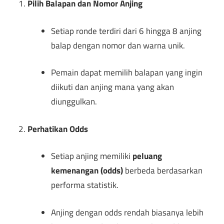
Pilih Balapan dan Nomor Anjing
Setiap ronde terdiri dari 6 hingga 8 anjing
balap dengan nomor dan warna unik.
Pemain dapat memilih balapan yang ingin
diikuti dan anjing mana yang akan
diunggulkan.
Perhatikan Odds
Setiap anjing memiliki
peluang
kemenangan (odds)
berbeda berdasarkan
performa statistik.
Anjing dengan odds rendah biasanya lebih