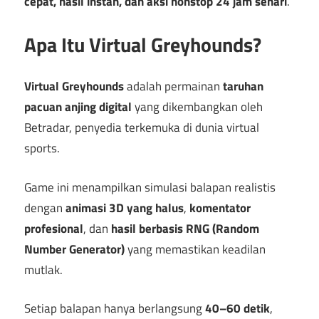
cepat, hasil instan, dan aksi nonstop 24 jam sehari
.
Apa Itu Virtual Greyhounds?
Virtual Greyhounds
adalah permainan
taruhan
pacuan anjing digital
yang dikembangkan oleh
Betradar, penyedia terkemuka di dunia virtual
sports.
Game ini menampilkan simulasi balapan realistis
dengan
animasi 3D yang halus
,
komentator
profesional
, dan
hasil berbasis RNG (Random
Number Generator)
yang memastikan keadilan
mutlak.
Setiap balapan hanya berlangsung
40–60 detik
,