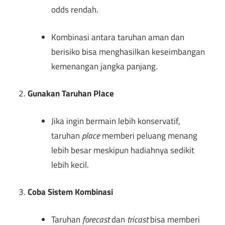
odds rendah.
Kombinasi antara taruhan aman dan
berisiko bisa menghasilkan keseimbangan
kemenangan jangka panjang.
Gunakan Taruhan Place
Jika ingin bermain lebih konservatif,
taruhan
place
memberi peluang menang
lebih besar meskipun hadiahnya sedikit
lebih kecil.
Coba Sistem Kombinasi
Taruhan
forecast
dan
tricast
bisa memberi