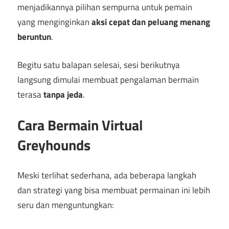
menjadikannya pilihan sempurna untuk pemain
yang menginginkan
aksi cepat dan peluang menang
beruntun
.
Begitu satu balapan selesai, sesi berikutnya
langsung dimulai membuat pengalaman bermain
terasa
tanpa jeda
.
Cara Bermain Virtual
Greyhounds
Meski terlihat sederhana, ada beberapa langkah
dan strategi yang bisa membuat permainan ini lebih
seru dan menguntungkan: