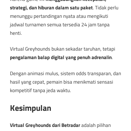
strategi, dan hiburan dalam satu paket
. Tidak perlu
menunggu pertandingan nyata atau mengikuti
jadwal turnamen semua tersedia 24 jam tanpa
henti.
Virtual Greyhounds bukan sekadar taruhan, tetapi
pengalaman balap digital yang penuh adrenalin
.
Dengan animasi mulus, sistem odds transparan, dan
hasil yang cepat, pemain bisa menikmati sensasi
kompetitif tanpa jeda waktu.
Kesimpulan
Virtual Greyhounds dari Betradar
adalah pilihan