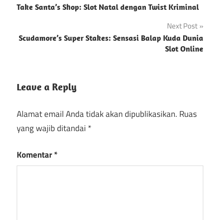
Take Santa’s Shop: Slot Natal dengan Twist Kriminal
pos
Next Post
Scudamore’s Super Stakes: Sensasi Balap Kuda Dunia
Slot Online
Leave a Reply
Alamat email Anda tidak akan dipublikasikan.
Ruas
yang wajib ditandai
*
Komentar
*