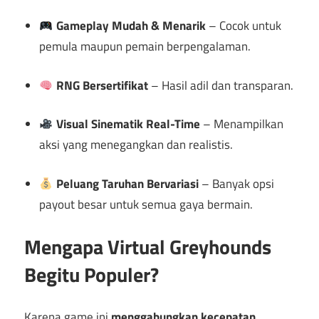
Gameplay Mudah & Menarik
– Cocok untuk
pemula maupun pemain berpengalaman.
RNG Bersertifikat
– Hasil adil dan transparan.
Visual Sinematik Real-Time
– Menampilkan
aksi yang menegangkan dan realistis.
Peluang Taruhan Bervariasi
– Banyak opsi
payout besar untuk semua gaya bermain.
Mengapa Virtual Greyhounds
Begitu Populer?
Karena game ini
menggabungkan kecepatan,