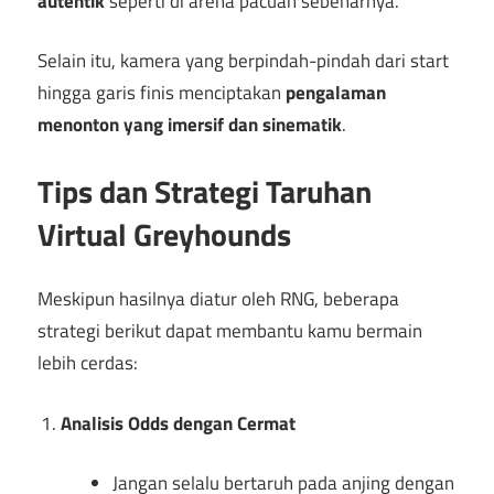
autentik
seperti di arena pacuan sebenarnya.
Selain itu, kamera yang berpindah-pindah dari start
hingga garis finis menciptakan
pengalaman
menonton yang imersif dan sinematik
.
Tips dan Strategi Taruhan
Virtual Greyhounds
Meskipun hasilnya diatur oleh RNG, beberapa
strategi berikut dapat membantu kamu bermain
lebih cerdas:
Analisis Odds dengan Cermat
Jangan selalu bertaruh pada anjing dengan