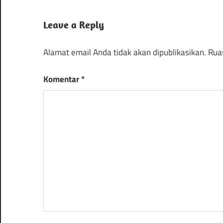
Leave a Reply
Alamat email Anda tidak akan dipublikasikan.
Rua
Komentar
*