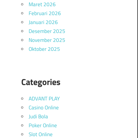
Maret 2026
Februari 2026
Januari 2026
Desember 2025
November 2025
Oktober 2025
Categories
ADVANT PLAY
Casino Online
Judi Bola
Poker Online
Slot Online