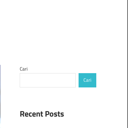
Cari
Cari
Recent Posts