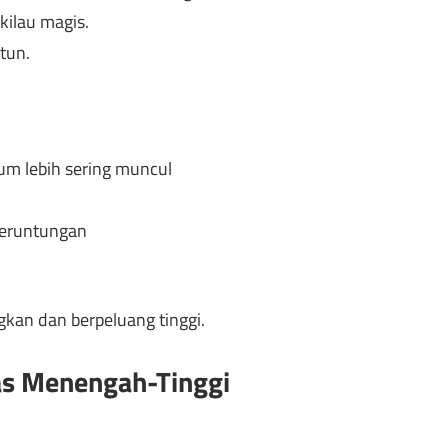
ilau magis.
tun.
um lebih sering muncul
beruntungan
kan dan berpeluang tinggi.
as Menengah-Tinggi