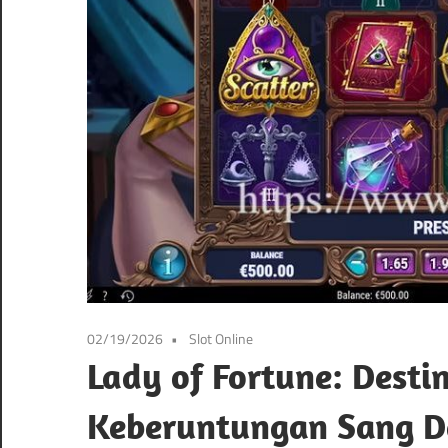
Cuan!
02/19/2026
Slot Online
Lady of Fortune: Desti
Keberuntungan Sang D