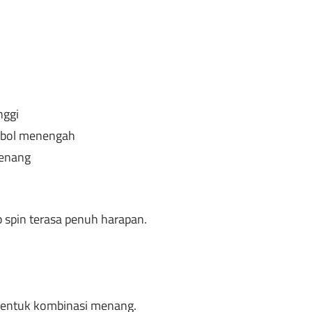
nggi
imbol menengah
enang
 spin terasa penuh harapan.
entuk kombinasi menang.