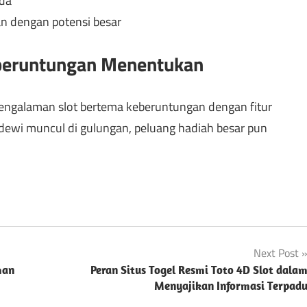
nda
n dengan potensi besar
eberuntungan Menentukan
galaman slot bertema keberuntungan dengan fitur
 dewi muncul di gulungan, peluang hadiah besar pun
Next Post
man
Peran Situs Togel Resmi Toto 4D Slot dala
Menyajikan Informasi Terpad