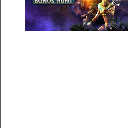
Cuan!