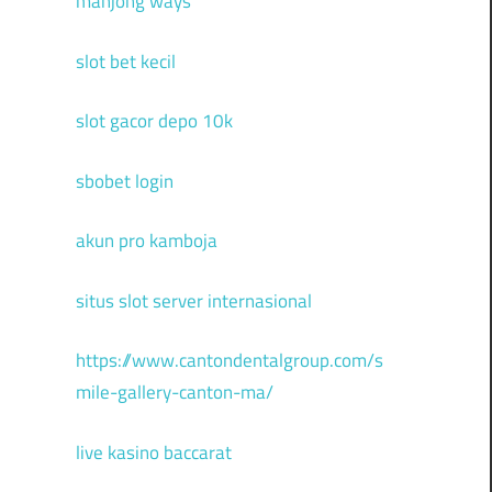
mahjong ways
slot bet kecil
slot gacor depo 10k
sbobet login
akun pro kamboja
situs slot server internasional
https://www.cantondentalgroup.com/s
mile-gallery-canton-ma/
live kasino baccarat