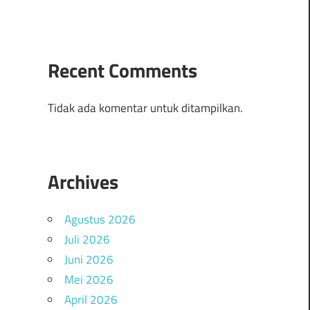
Recent Comments
Tidak ada komentar untuk ditampilkan.
Archives
Agustus 2026
Juli 2026
Juni 2026
Mei 2026
April 2026