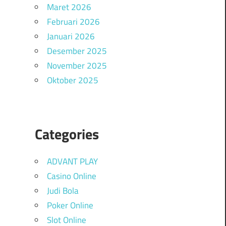
Maret 2026
Februari 2026
Januari 2026
Desember 2025
November 2025
Oktober 2025
Categories
ADVANT PLAY
Casino Online
Judi Bola
Poker Online
Slot Online