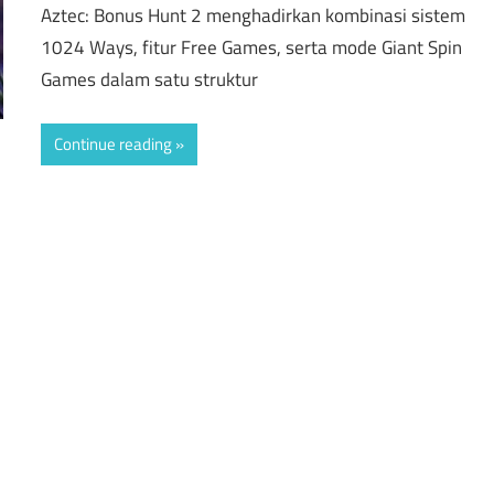
Aztec: Bonus Hunt 2 menghadirkan kombinasi sistem
1024 Ways, fitur Free Games, serta mode Giant Spin
Games dalam satu struktur
Continue reading